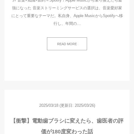
🎶 音楽×知識×節約＝Spotify！Apple Musicから乗り換えたら最
強になった 音楽ストリーミングサービスの選択は、音楽愛好家
にとって重要なテーマだ。私自身、Apple MusicからSpotifyへ移
行し、年間の…
READ MORE
2025/03/18
(更新日: 2025/03/26)
【衝撃】電動歯ブラシに変えたら、歯医者の評
価が180度変わった話