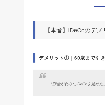
【本音】iDeCoのデ
デメリット①｜
60歳まで引
「貯金がわりにiDeCoを始めた