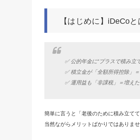
【はじめに】iDeCo
✅ 公的年金に“プラスで積み立
✅ 積立金が「全額所得控除」＝
✅ 運用益も「非課税」＝増え
簡単に言うと「老後のために積み立てて
当然ながらメリットばかりではありませ