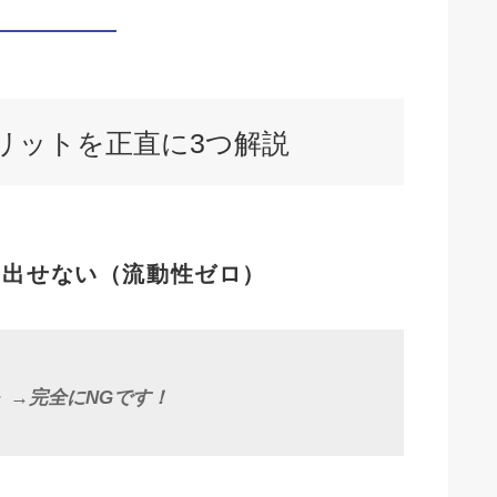
メリットを正直に3つ解説
き出せない（流動性ゼロ）
」→
完全にNGです！