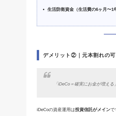
生活防衛資金（生活費の6ヶ月〜1
デメリット②｜
元本割れの可
「iDeCo＝確実にお金が増え
iDeCoの資産運用は
投資信託がメイン
で