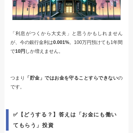
「利息がつくから大丈夫」と思うかもしれません
が、今の銀行金利は
0.001%
。100万円預けても1年間
で
10円
しか増えません。
つまり
「貯金」ではお金を守ることすらできない
の
です。
✅【どうする？】答えは「お金にも働い
てもらう」投資