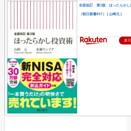
全面改訂 第3版 ほったらかし
（朝日新書857） [ 山崎元 ]
楽天